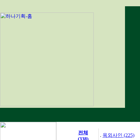
전체
.
옥외사인 (225)
(338)